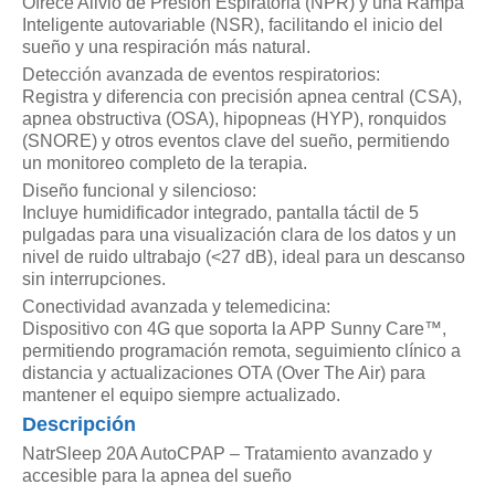
Ofrece Alivio de Presión Espiratoria (NPR) y una Rampa
full
face
Inteligente autovariable (NSR), facilitando el inicio del
de
sueño y una respiración más natural.
la
Detección avanzada de eventos respiratorios:
marca
Registra y diferencia con precisión apnea central (CSA),
sunnygrand
apnea obstructiva (OSA), hipopneas (HYP), ronquidos
cantidad
(SNORE) y otros eventos clave del sueño, permitiendo
un monitoreo completo de la terapia.
Diseño funcional y silencioso:
Incluye humidificador integrado, pantalla táctil de 5
pulgadas para una visualización clara de los datos y un
nivel de ruido ultrabajo (<27 dB), ideal para un descanso
sin interrupciones.
Conectividad avanzada y telemedicina:
Dispositivo con 4G que soporta la APP Sunny Care™,
permitiendo programación remota, seguimiento clínico a
distancia y actualizaciones OTA (Over The Air) para
mantener el equipo siempre actualizado.
Descripción
NatrSleep 20A AutoCPAP – Tratamiento avanzado y
accesible para la apnea del sueño