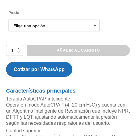
Precio
Sunnygrand
AÑADIR AL CARRITO
Natr
sleep
20A
Cotizar por WhatsApp
+
Bolso
de
Características principales
transporte
+
Terapia AutoCPAP inteligente:
Tubo
Opera en modo AutoCPAP (4–20 cm H₂O) y cuenta con
calefaccionado
un Algoritmo Inteligente de Respiración que incluye NPR,
+
DFTT y LQT, ajustando automáticamente la presión
Mascarilla
según las necesidades respiratorias del usuario.
nasal
Confort superior:
o