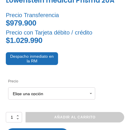
Lowenstein medical Prisma 20A
Precio Transferencia
$979.900
Precio con Tarjeta débito / crédito
$1.029.990
Despacho inmediato en
la RM
Precio
Lowenstein
AÑADIR AL CARRITO
medical
Prisma