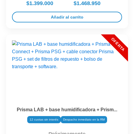
$1.399.000
$1.468.950
Añadir al carrito
Prisma LAB + base humidificadora + Prism...
12 cuotas sin interés
Despacho inmediato en la RM