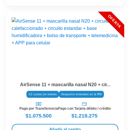
AirSense 11 + mascarilla nasal N20 + cir...
12 cuotas sin interés
Despacho inmediato en la RM
Pago por Transferencia
Pago con Tarjeta débito / crédito
$1.075.500
$1.219.275
Añadir al carrito