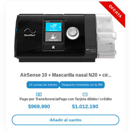
AirSense 10 + Mascarilla nasal N20 + cir...
12 cuotas sin interés
Despacho inmediato en la RM
Pago por Transferencia
Pago con Tarjeta débito / crédito
$969.990
$1.012.190
Añadir al carrito