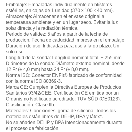
Embalaje: Embaladas individualmente en blísteres
estériles, en cajas de 1 unidad (370 × 100 × 40 mm).
Almacenaje: Almacenar en el envase original a
temperatura ambiente y en un lugar seco. Evitar la luz
solar directa y la radiación térmica.
Período de validez: 5 años a partir de la fecha de
producción. Fecha de caducidad impresa en el embalaje.
Duración de uso: Indicadas para uso a largo plazo. Un
solo uso.
Longitud de la sonda: Longitud nominal total: ± 255 mm.
Diámetros de la sonda: Diámetro externo nominal: desde
12 Fr (± 4,0 mm) hasta 24 Fr (± 8,0 mm).
Norma ISO: Conector ENFit® fabricado de conformidad
con la norma ISO 80369-3.
Marca CE: Cumplen la Directiva Europea de Productos
Sanitarios 93/42/CEE. Certificación CE emitida por un
Organismo Notificado acreditado: TÜV SÜD (CE0123).
Clasificación: Clase IIb.
Materiales: Conexiones: goma de silicona. Todos los
materiales están libres de DEHP, BPA y látex*.
No se añaden DEHP y BPA intencionadamente durante
el proceso de fabricación.