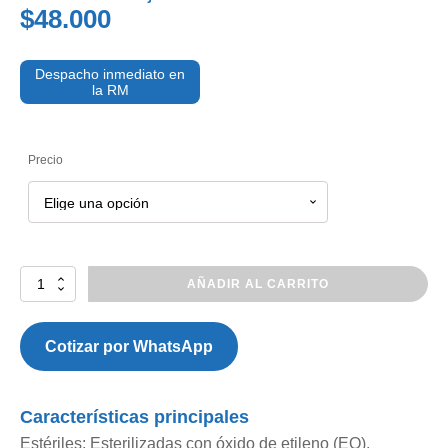
$48.000
Despacho inmediato en
la RM
Precio
SONDA
AÑADIR AL CARRITO
DE
GASTROSTOMIA
COMPAT
Cotizar por WhatsApp
BUDDY
(GASTROTUBE)
cantidad
Características principales
Estériles: Esterilizadas con óxido de etileno (EO).