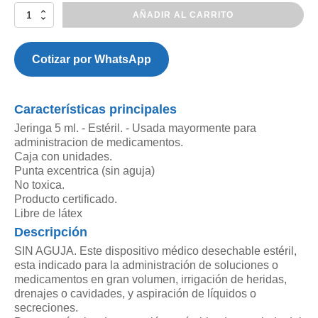
Jeringa
AÑADIR AL CARRITO
de
Alimentacion
CON
Cotizar por WhatsApp
SISTEMA
ENFIT
5CC
Características principales
Punta
Excentrica
Jeringa 5 ml. - Estéril. - Usada mayormente para
cantidad
administracion de medicamentos.
Caja con unidades.
Punta excentrica (sin aguja)
No toxica.
Producto certificado.
Libre de látex
Descripción
SIN AGUJA. Este dispositivo médico desechable estéril,
esta indicado para la administración de soluciones o
medicamentos en gran volumen, irrigación de heridas,
drenajes o cavidades, y aspiración de líquidos o
secreciones.