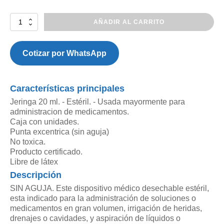
Jeringa
AÑADIR AL CARRITO
de
Alimentacion
CON
Cotizar por WhatsApp
SISTEMA
ENFIT
20CC
Características principales
Punta
Excentrica
Jeringa 20 ml. - Estéril. - Usada mayormente para
cantidad
administracion de medicamentos.
Caja con unidades.
Punta excentrica (sin aguja)
No toxica.
Producto certificado.
Libre de látex
Descripción
SIN AGUJA. Este dispositivo médico desechable estéril,
esta indicado para la administración de soluciones o
medicamentos en gran volumen, irrigación de heridas,
drenajes o cavidades, y aspiración de líquidos o